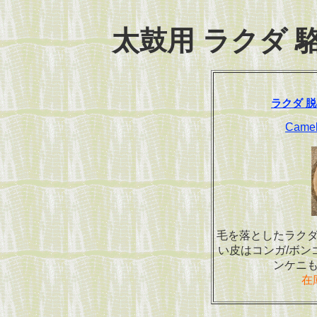
太鼓用 ラクダ 駱駝
ラクダ 
Camel 
毛を落としたラク
い皮はコンガ/ボン
ンケニ
在