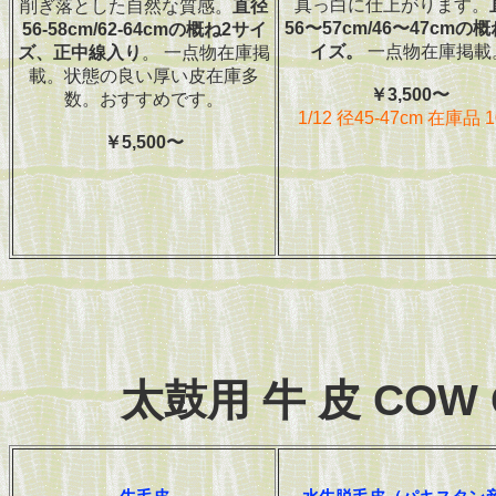
真っ白に仕上がります。
削ぎ落とした自然な質感。
直径
56〜57cm/46〜47cmの
56-58cm/62-64cmの概ね2サイ
イズ。
一点物在庫掲載
ズ、正中線入り
。 一点物在庫掲
載。状態の良い厚い皮在庫多
￥3,500〜
数。おすすめです。
1/12 径45-47cm 在庫品 
￥5,500〜
太鼓用 牛 皮 COW C