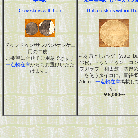
牛毛皮
水牛脱毛皮（パキスタン
Cow skins with hair
Buffalo skins without ha
ドゥンドゥン/サンバン/ケンケニ
用の牛皮。
毛を落とした水牛(water buff
ご要望に合せてご用意できます
の皮。ドゥンドゥン、コ
一点物在庫
からもお選びいただ
ブガラブ、和太鼓、等厚
けます。
を使うタイコに。直径4
70cm。
一点物在庫
掲載し
す。
￥5,000〜