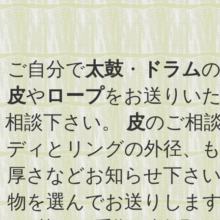
ご自分で
太鼓
・
ドラム
皮
や
ロープ
をお送りい
相談下さい。
皮
のご相
ディとリングの外径、
厚さなどお知らせ下さ
物を選んでお送りしま