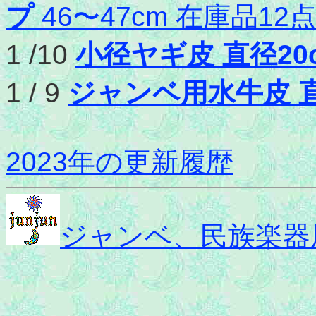
プ
46〜47cm 在庫品12
1 /10
小径ヤギ皮 直径20
1 / 9
ジャンベ用水牛皮 直径
2023年の更新履歴
ジャンベ、民族楽器屋