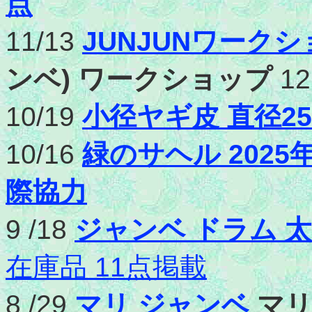
点
11/13
JUNJUNワーク
ンベ) ワークショップ
1
10/19
小径ヤギ皮 直径25
10/16
緑のサヘル 202
際協力
9 /18
ジャンベ ドラム 太鼓
在庫品 11点掲載
8 /29
マリ ジャンベ
マリ