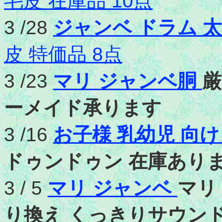
毛皮 在庫品 10点
3 /28
ジャンベ ドラム 
皮 特価品 8点
3 /23
マリ ジャンベ胴
厳
ーメイド承ります
3 /16
お子様 乳幼児 向
ドゥンドゥン 在庫あり
3 / 5
マリ ジャンベ
マリ
り換え くっきりサウンド 