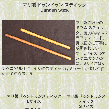
マリ製 ドゥンドゥン スティック
Dundun Stick
マリ製の細身の
ドラム スティッ
ク
。密度の高いバ
ラフォンウッド。
真っ直ぐに丁寧に
成形されていま
す。Lサイズは
ケ
ンケニ/サンバン
に、Sサイズは
ケ
ンケニ/ベル
用に。短めのスティックはミュートが出しやす
いので初心者に良。
マリ製ドゥンドゥンスティック
マリ製ドゥンドゥンス
Lサイズ
ティック
Sサイズ