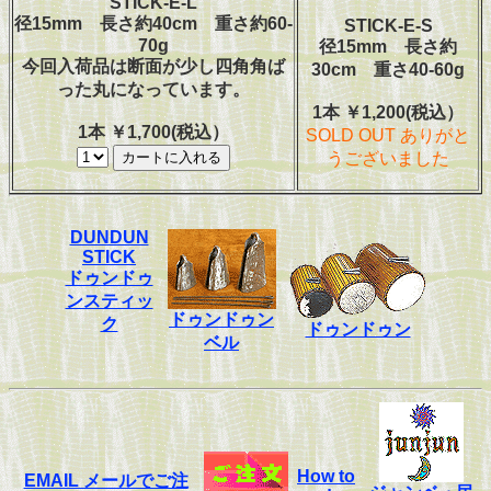
STICK-E-L
径15mm 長さ約40cm 重さ約60-
STICK-E-S
70g
径15mm 長さ約
今回入荷品は断面が少し四角角ば
30cm 重さ40-60g
った丸になっています。
1本 ￥1,200(税込）
1本 ￥1,700(税込）
SOLD OUT ありがと
うございました
DUNDUN
STICK
ドゥンドゥ
ンスティッ
ドゥンドゥン
ク
ドゥンドゥン
ベル
How to
EMAIL メールでご注