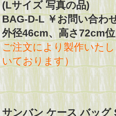
(Lサイズ 写真の品)
BAG-D-L ￥お問い合
外径46cm、高さ72cm
ご注文により製作いたしま
いております）
サンバン ケース バッグ SA