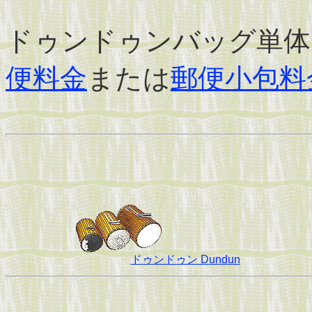
ドゥンドゥンバッグ単体
便料金
または
郵便小包料
ドゥンドゥン Dundun