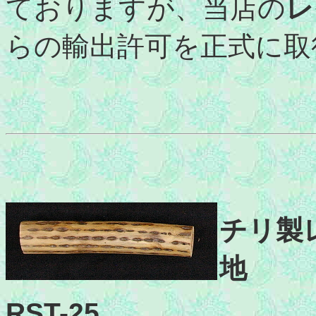
ておりますが、当店の
レ
らの輸出許可を正式に取
チリ製レ
地
RST-25